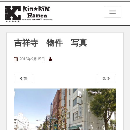
S
k
TOGGLE
i
p
t
o
m
吉祥寺 物件 写真
a
i
n
2015年9月15日
c
o
n
前
次
t
e
n
t