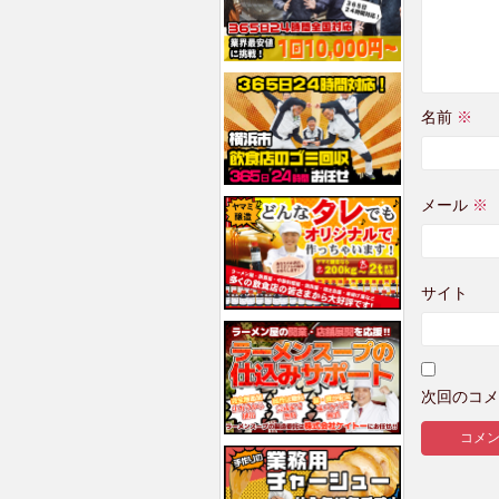
名前
※
メール
※
サイト
次回のコメ