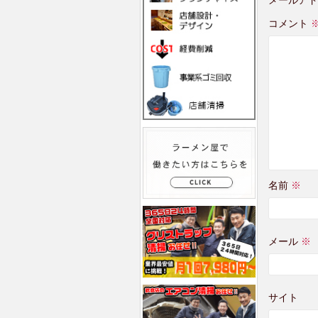
コメント
名前
※
メール
※
サイト