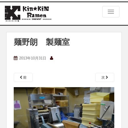
S
k
TOGGLE
i
p
t
o
m
麺野朗 製麺室
a
i
n
2013年10月31日
c
o
n
前
次
t
e
n
t