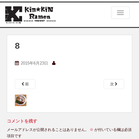
S
k
TOGGLE
i
p
t
o
m
8
a
i
n
2015年6月23日
c
o
n
前
次
t
e
n
t
コメントを残す
メールアドレスが公開されることはありません。
※
が付いている欄は必須
項目です