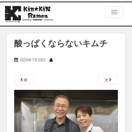
S
k
TOGGLE
i
p
t
o
m
酸っぱくならないキムチ
a
i
n
2015年7月24日
c
o
n
前
次
t
e
n
t