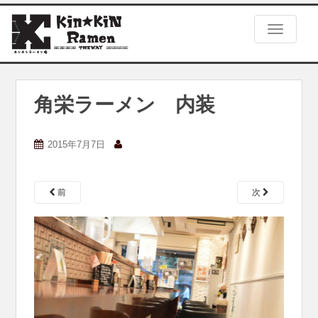
S
k
TOGGLE
i
p
t
o
m
角栄ラーメン 内装
a
i
n
2015年7月7日
c
o
n
前
次
t
e
n
t