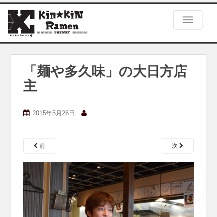
S
k
TOGGLE
i
p
t
o
m
「麺や多久味」の大日方店
a
主
i
n
c
2015年5月26日
o
n
t
e
前
次
n
t