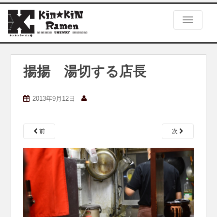
S
k
TOGGLE
i
p
t
o
m
揚揚 湯切する店長
a
i
n
2013年9月12日
c
o
n
前
次
t
e
n
t