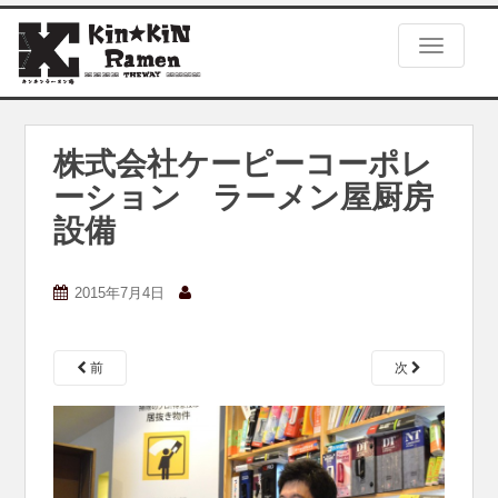
S
k
TOGGLE
i
p
t
o
m
株式会社ケーピーコーポレ
a
ーション ラーメン屋厨房
i
n
設備
c
o
n
2015年7月4日
t
e
n
前
次
t