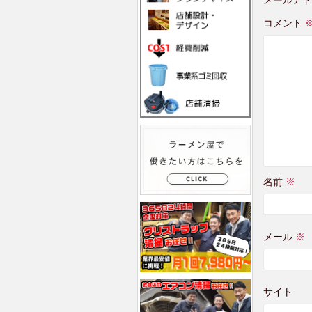
メールアド
コメント
名前
※
メール
※
サイト