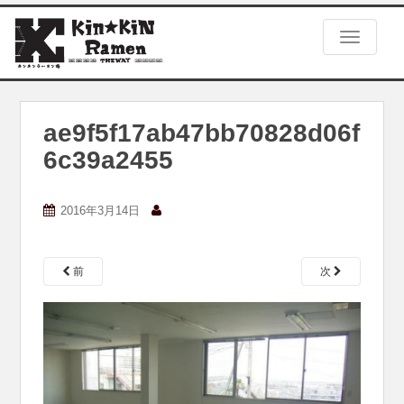
S
k
TOGGLE
i
p
t
o
m
ae9f5f17ab47bb70828d06f
a
6c39a2455
i
n
c
2016年3月14日
o
n
t
e
前
次
n
t