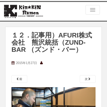
S
k
TOGGLE
i
p
t
o
m
１２．記事用）AFURI株式
a
会社 熊沢統括（ZUND-
i
n
BAR （ズンド・バー）
c
o
n
2015年1月27日
t
e
n
前
次
t