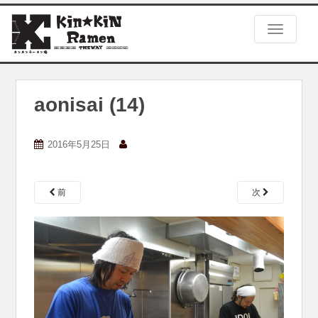
S
k
TOGGLE
i
p
t
o
m
aonisai (14)
a
i
n
2016年5月25日
c
o
n
前
次
t
e
n
t