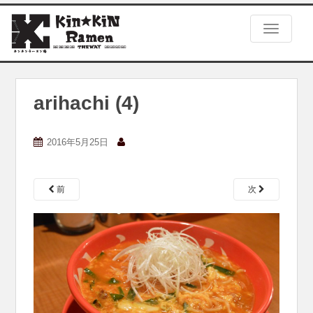
S
k
TOGGLE
i
p
t
o
m
arihachi (4)
a
i
n
2016年5月25日
c
o
n
前
次
t
e
n
t