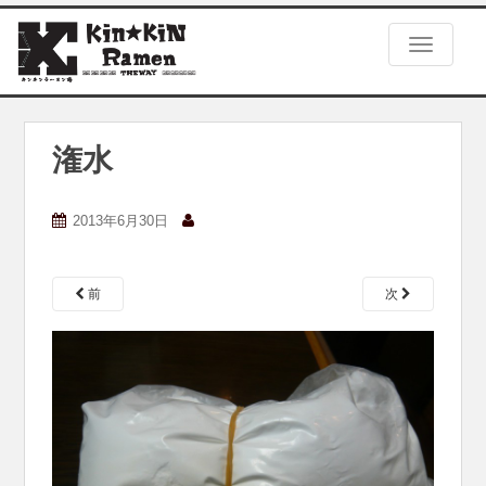
S
k
TOGGLE
i
p
t
o
m
潅水
a
i
n
2013年6月30日
c
o
n
前
次
t
e
n
t