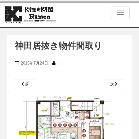
S
k
TOGGLE
i
p
t
o
m
神田居抜き物件間取り
a
i
n
2015年7月24日
c
o
n
前
次
t
e
n
t