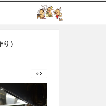
作り）
次