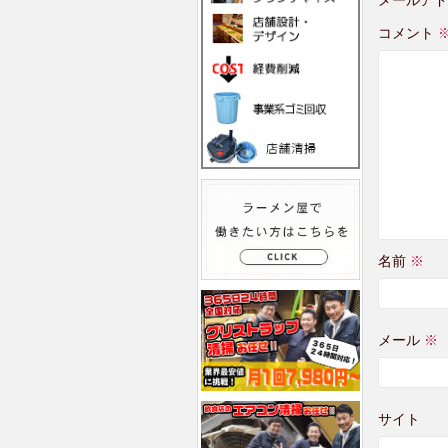
コメント
名前
※
メール
※
サイト