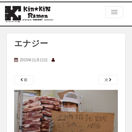
S
k
TOGGLE
i
p
t
o
m
エナジー
a
i
n
2015年11月11日
c
o
n
前
次
t
e
n
t