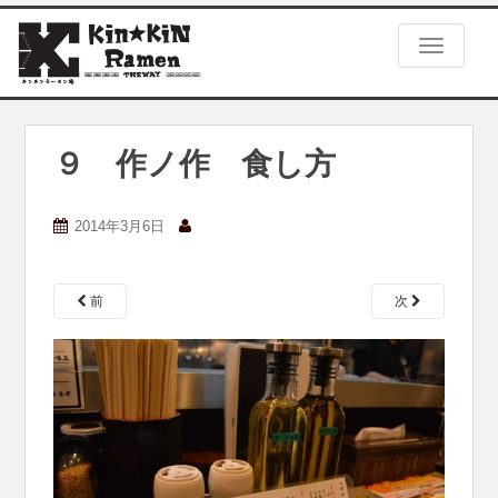
S
k
TOGGLE
i
p
t
o
m
９ 作ノ作 食し方
a
i
n
2014年3月6日
c
o
n
前
次
t
e
n
t