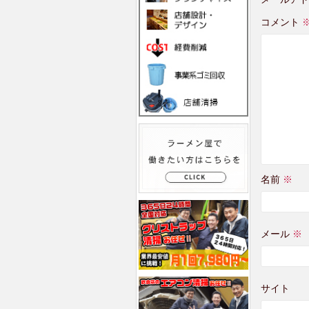
コメント
名前
※
メール
※
サイト