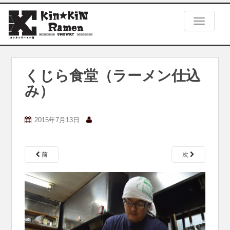
S
k
TOGGLE
i
p
t
o
m
くじら食堂（ラーメン仕込
a
み）
i
n
c
2015年7月13日
o
n
t
e
前
次
n
t