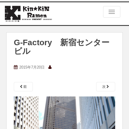
S
k
TOGGLE
i
p
t
o
m
G-Factory 新宿センター
a
ビル
i
n
c
2015年7月20日
o
n
t
e
前
次
n
t