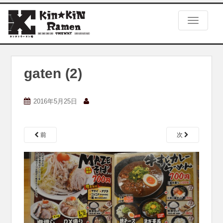
S
k
TOGGLE
i
p
t
o
m
gaten (2)
a
i
n
2016年5月25日
c
o
n
前
次
t
e
n
t