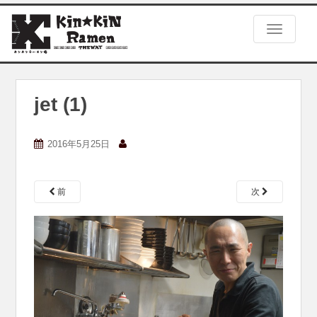
S
k
TOGGLE
i
p
t
o
m
jet (1)
a
i
n
2016年5月25日
c
o
n
前
次
t
e
n
t