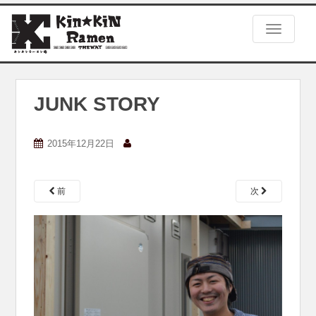
S
k
TOGGLE
i
p
t
o
m
JUNK STORY
a
i
n
2015年12月22日
c
o
n
前
次
t
e
n
t