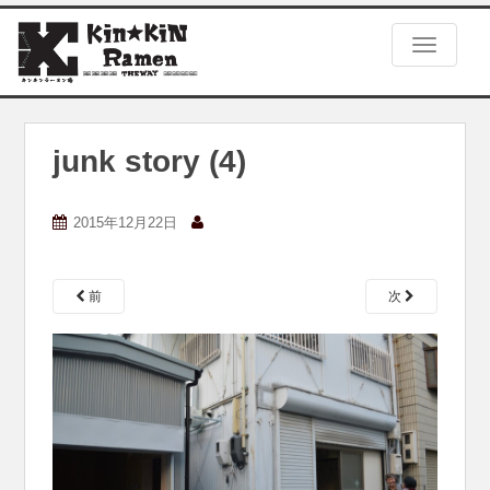
S
k
TOGGLE
i
p
t
o
m
junk story (4)
a
i
n
2015年12月22日
c
o
n
前
次
t
e
n
t