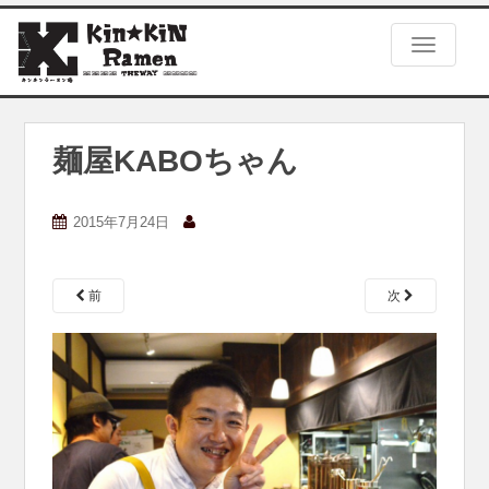
S
k
TOGGLE
i
p
t
o
m
麺屋KABOちゃん
a
i
n
2015年7月24日
c
o
n
前
次
t
e
n
t