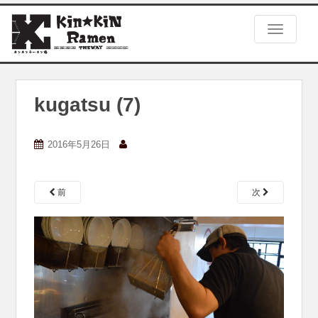
S
k
TOGGLE
i
p
t
o
m
kugatsu (7)
a
i
n
2016年5月26日
c
o
n
前
次
t
e
n
t