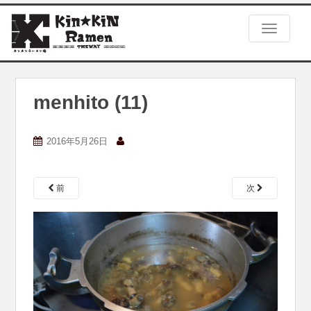
S
k
TOGGLE
i
p
t
o
m
menhito (11)
a
i
n
2016年5月26日
c
o
n
前
次
t
e
n
t