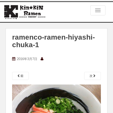
S
k
TOGGLE
i
p
t
o
m
ramenco-ramen-hiyashi-
a
chuka-1
i
n
c
2016年3月7日
o
n
t
e
前
次
n
t