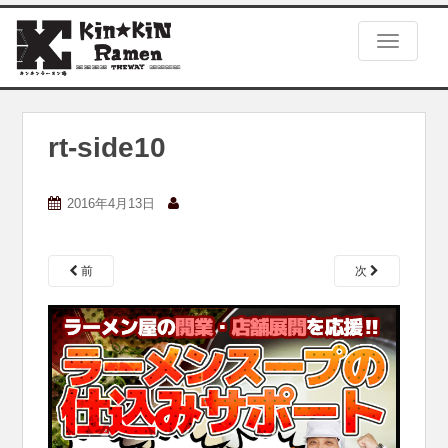
S
k
TOGGLE
i
p
t
o
m
rt-side10
a
i
n
2016年4月13日
c
o
n
前
次
t
e
n
t