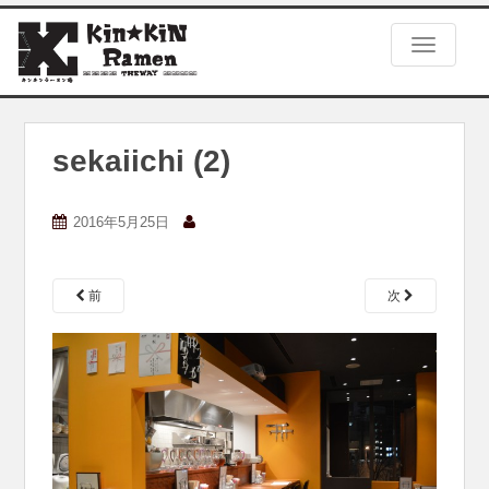
S
k
TOGGLE
i
p
t
o
m
sekaiichi (2)
a
i
n
2016年5月25日
c
o
n
前
次
t
e
n
t