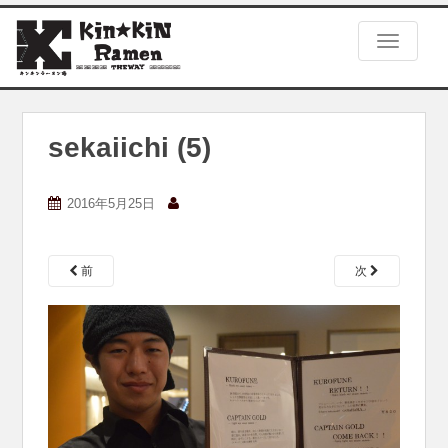
S
k
TOGGLE
i
p
t
o
m
sekaiichi (5)
a
i
n
2016年5月25日
c
o
n
前
次
t
e
n
t