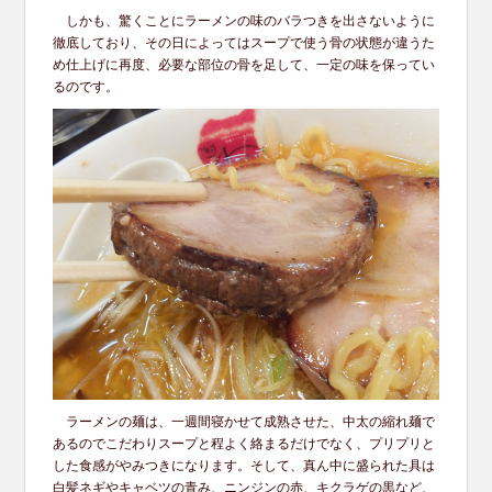
しかも、驚くことにラーメンの味のバラつきを出さないように
徹底しており、その日によってはスープで使う骨の状態が違うた
め仕上げに再度、必要な部位の骨を足して、一定の味を保ってい
るのです。
ラーメンの麺は、一週間寝かせて成熟させた、中太の縮れ麺で
あるのでこだわりスープと程よく絡まるだけでなく、プリプリと
した食感がやみつきになります。そして、真ん中に盛られた具は
白髪ネギやキャベツの青み、ニンジンの赤、キクラゲの黒など、