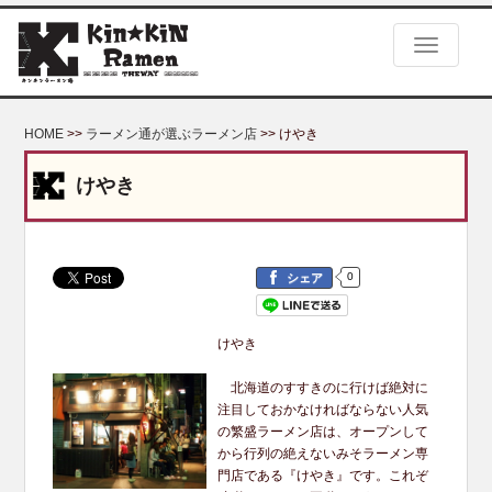
S
k
TOGGLE
i
p
t
o
HOME
>>
ラーメン通が選ぶラーメン店
>> けやき
m
a
けやき
i
n
c
o
0
n
シェア
t
e
けやき
n
t
北海道のすすきのに行けば絶対に
注目しておかなければならない人気
の繁盛ラーメン店は、オープンして
から行列の絶えないみそラーメン専
門店である『けやき』です。これぞ