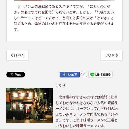
ラーメン店の激戦区であるススキノですが、「にとりのけや
き」の名はすでに全国で知られています。しかし、「札幌でおい
しいラーメンはどこですか？」と聞くと多くの人が「けやき」と
答えるため、偽物のけやきも存在するため注意する必要がありま
す。
投
けやき
けやき
稿
ナ
ビ
0
シェア
ゲ
ー
けやき
シ
ョ
北海道のすすきのに行けば絶対に注目
ン
しておかなければならない人気の繁盛ラ
ーメン店は、オープンしてから行列の絶
えないみそラーメン専門店である『けや
き』です。これぞ味噌ラーメンの王道と
いうおいしい味噌ラーメンです。