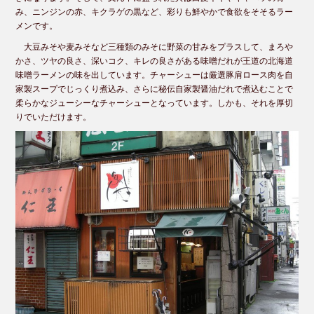
み、ニンジンの赤、キクラゲの黒など、彩りも鮮やかで食欲をそそるラー
メンです。
大豆みそや麦みそなど三種類のみそに野菜の甘みをプラスして、まろや
かさ、ツヤの良さ、深いコク、キレの良さがある味噌だれが王道の北海道
味噌ラーメンの味を出しています。チャーシューは厳選豚肩ロース肉を自
家製スープでじっくり煮込み、さらに秘伝自家製醤油だれで煮込むことで
柔らかなジューシーなチャーシューとなっています。しかも、それを厚切
りでいただけます。