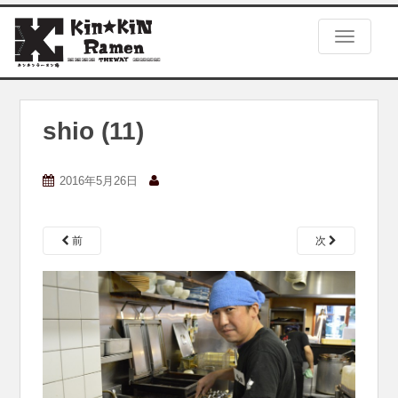
S
k
TOGGLE
i
p
t
o
m
shio (11)
a
i
n
2016年5月26日
c
o
n
前
次
t
e
n
t