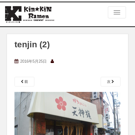
S
k
TOGGLE
i
p
t
o
m
tenjin (2)
a
i
n
2016年5月25日
c
o
n
前
次
t
e
n
t