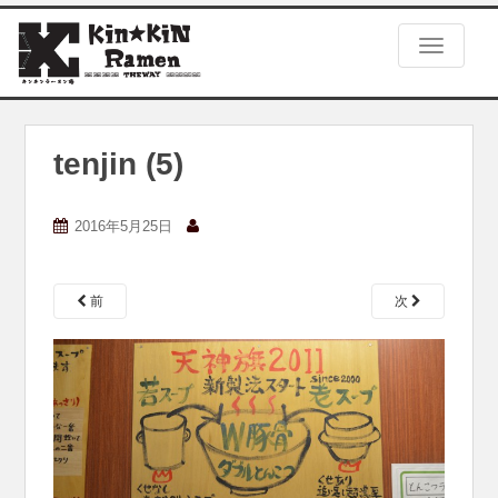
S
k
TOGGLE
i
p
t
o
m
tenjin (5)
a
i
n
2016年5月25日
c
o
n
前
次
t
e
n
t