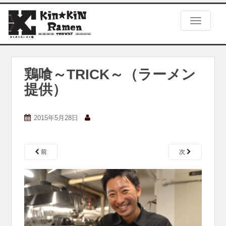
S
k
TOGGLE
i
p
t
o
m
鶏喰～TRICK～（ラーメン
a
提供）
i
n
c
2015年5月28日
o
n
t
e
前
次
n
t