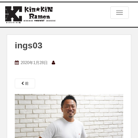
S
k
TOGGLE
i
p
t
o
m
ings03
a
i
n
2020年1月28日
c
o
n
前
t
e
n
t