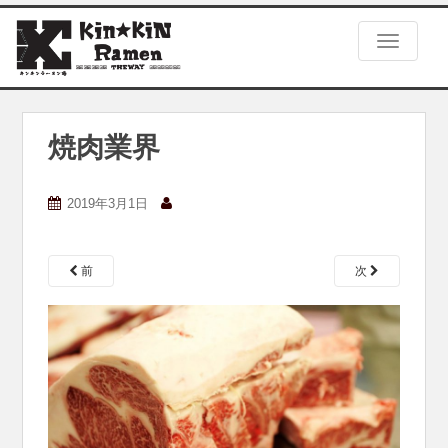
S
k
TOGGLE
i
p
t
o
m
焼肉業界
a
i
n
2019年3月1日
c
o
n
前
次
t
e
n
t