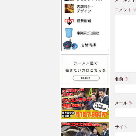
コメント
名前
※
メール
※
サイト