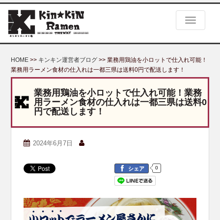
S
k
TOGGLE
i
p
t
o
HOME
>>
キンキン運営者ブログ
>> 業務用鶏油を小ロットで仕入れ可能！
m
業務用ラーメン食材の仕入れは一都三県は送料0円で配送します！
a
i
業務用鶏油を小ロットで仕入れ可能！業務
n
用ラーメン食材の仕入れは一都三県は送料0
c
円で配送します！
o
n
t
2024年6月7日
e
n
t
0
シェア