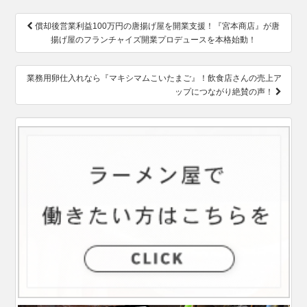
投
償却後営業利益100万円の唐揚げ屋を開業支援！『宮本商店』が唐
稿
揚げ屋のフランチャイズ開業プロデュースを本格始動！
ナ
ビ
ゲ
業務用卵仕入れなら『マキシマムこいたまご』！飲食店さんの売上ア
ー
ップにつながり絶賛の声！
シ
ョ
ン