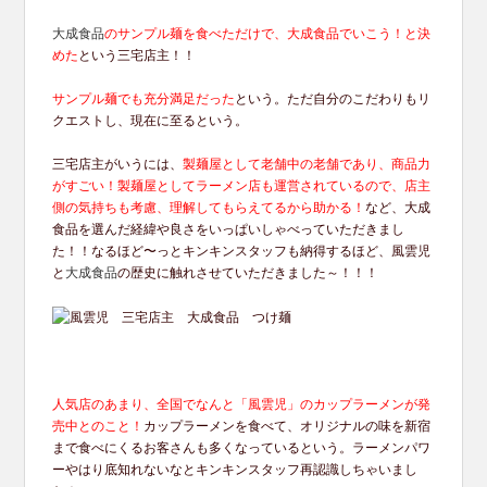
大成食品
のサンプル麺を食べただけで、大成食品でいこう！と決
めた
という三宅店主！！
サンプル麺でも充分満足だった
という。ただ自分のこだわりもリ
クエストし、現在に至るという。
三宅店主がいうには、
製麺屋として老舗中の老舗であり、商品力
がすごい！製麺屋としてラーメン店も運営されているので、店主
側の気持ちも考慮、理解してもらえてるから助かる！
など、大成
食品を選んだ経緯や良さをいっぱいしゃべっていただきまし
た！！なるほど〜っとキンキンスタッフも納得するほど、風雲児
と
大成食品
の歴史に触れさせていただきました～！！！
人気店のあまり、全国でなんと「風雲児」のカップラーメンが発
売中とのこと！
カップラーメンを食べて、オリジナルの味を新宿
まで食べにくるお客さんも多くなっているという。ラーメンパワ
ーやはり底知れないなとキンキンスタッフ再認識しちゃいまし