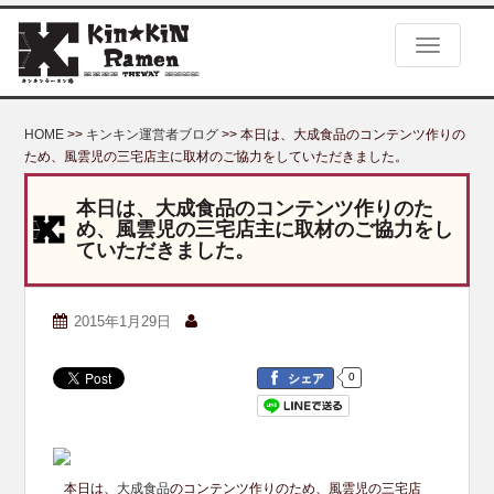
S
k
TOGGLE
i
p
t
o
HOME
>>
キンキン運営者ブログ
>> 本日は、大成食品のコンテンツ作りの
m
ため、風雲児の三宅店主に取材のご協力をしていただきました。
a
i
本日は、大成食品のコンテンツ作りのた
n
め、風雲児の三宅店主に取材のご協力をし
c
ていただきました。
o
n
t
2015年1月29日
e
n
t
0
シェア
本日は、
大成食品
のコンテンツ作りのため、風雲児の三宅店