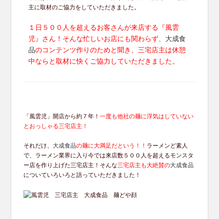
主に取材のご協力をしていただきました。
１日５００人を超えるお客さんが来店する『風雲
児』さん！そんな忙しいお店にも関わらず、
大成食
品
のコンテンツ作りのためと聞き、三宅店主は休憩
中ならと取材に快くご協力していただきました。
「風雲児」開店から約７年！
一度も他社の麺に浮気はしていない
とおっしゃる三宅店主！
それだけ、
大成食品
の麺に大満足だという！！
ラーメンど素人
で、ラーメン業界に入り今では来店数５００人を超えるモンスタ
ー店を作り上げた三宅店主！そんな
三宅店主も大絶賛の
大成食品
についていろいろと語っていただきました！