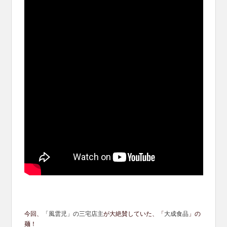
今回、
「風雲児」の三宅店主
が大絶賛していた、「
大成食品
」の
麺！