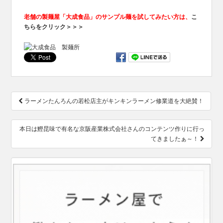
老舗の製麺屋「大成食品」のサンプル麺を試してみたい方は、
こ
ちらをクリック＞＞＞
投
ラーメンたんろんの若松店主がキンキンラーメン修業道を大絶賛！
稿
ナ
ビ
本日は鰹昆味で有名な京阪産業株式会社さんのコンテンツ作りに行っ
ゲ
てきましたぁ～！
ー
シ
ョ
ン