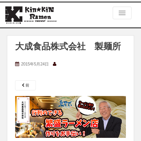
S
k
TOGGLE
i
p
t
o
m
大成食品株式会社 製麺所
a
i
n
2015年5月24日
c
o
n
前
t
e
n
t