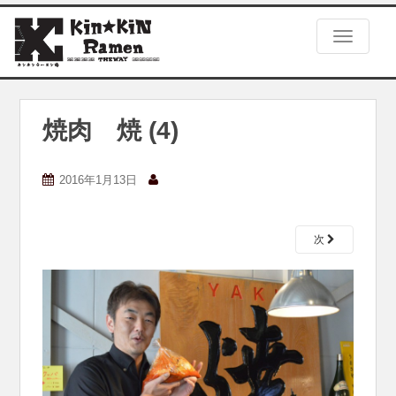
S
k
TOGGLE
i
p
t
o
m
焼肉 焼 (4)
a
i
n
2016年1月13日
c
o
n
次
t
e
n
t