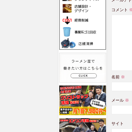
コメント
名前
※
メール
※
サイト