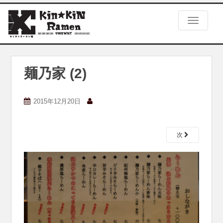
S
k
TOGGLE
i
p
t
o
m
麺乃家 (2)
a
i
n
2015年12月20日
c
o
n
次
t
e
n
t