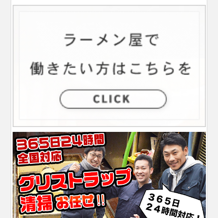
シ
ョ
ン