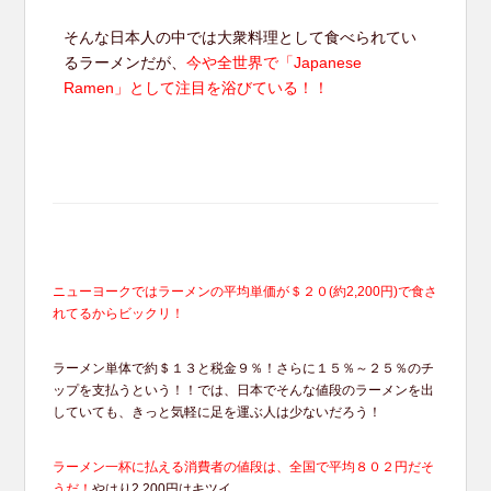
そんな日本人の中では大衆料理として食べられてい
るラーメンだが、
今や全世界で「Japanese
Ramen」として注目を浴びている！！
ニューヨークではラーメンの平均単価が＄２０(約2,200円)で食さ
れてるからビックリ！
ラーメン単体で約＄１３と税金９％！さらに１５％～２５％のチ
ップを支払うという！！では、日本でそんな値段のラーメンを出
していても、きっと気軽に足を運ぶ人は少ないだろう！
ラーメン一杯に払える消費者の値段は、全国で平均８０２円だそ
うだ！
やはり2,200円はキツイ...。