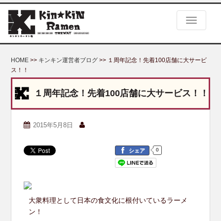
S
k
TOGGLE
i
p
t
o
HOME
>>
キンキン運営者ブログ
>> １周年記念！先着100店舗に大サービ
m
ス！！
a
i
１周年記念！先着100店舗に大サービス！！
n
c
o
2015年5月8日
n
t
e
0
シェア
n
t
大衆料理として日本の食文化に根付いているラーメ
ン！