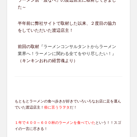
た～
半年前に弊社サイトで取材した以来、２度目の協力
をしていただいた渡辺店主！
前回の取材
『ラーメンコンサルタントからラーメン
業界へ！ラーメンに関わる全てをやり尽したい！』
（キンキンおれの経営魂より）
もともとラーメンの食べ歩きが好きでいろいろなお店に足を運ん
でいた渡辺店主！
俗に言うラヲタ
だ！
１年で４００～６００杯のラーメンを食べていた
という！！スゴ
イの一言に尽きる！