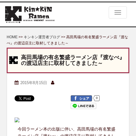
S
k
TOGGLE
i
p
t
o
HOME
>>
キンキン運営者ブログ
>> 高田馬場の有名繁盛ラーメン店『渡な
m
べ』の渡辺店主に取材してきました～
a
i
高田馬場の有名繁盛ラーメン店『渡なべ』
n
の渡辺店主に取材してきました～
c
o
n
2015年8月15日
t
e
n
0
シェア
t
今回ラーメン本の出版に伴い、高田馬場の有名繁盛
ラーメン店『渡なべ』の渡辺店主に取材してきまし