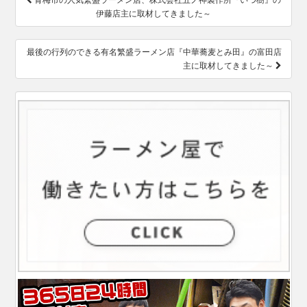
青梅市の人気繁盛ラーメン店、株式会社五ノ神製作所『いつ樹』の
稿
伊藤店主に取材してきました～
ナ
ビ
ゲ
最後の行列のできる有名繁盛ラーメン店『中華蕎麦とみ田』の富田店
ー
主に取材してきました～
シ
ョ
ン