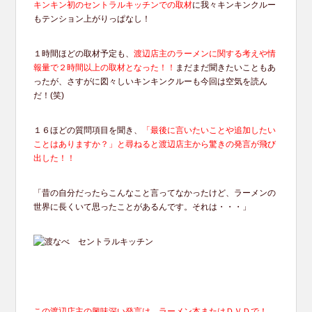
キンキン初のセントラルキッチンでの取材
に我々キンキンクルー
もテンション上がりっぱなし！
１時間ほどの取材予定も、
渡辺店主のラーメンに関する考えや情
報量で２時間以上の取材となった！！
まだまだ聞きたいこともあ
ったが、さすがに図々しいキンキンクルーも今回は空気を読ん
だ！(笑)
１６ほどの質問項目を聞き、
「最後に言いたいことや追加したい
ことはありますか？」と尋ねると渡辺店主から驚きの発言が飛び
出した！！
「昔の自分だったらこんなこと言ってなかったけど、ラーメンの
世界に長くいて思ったことがあるんです。それは・・・」
この渡辺店主の興味深い発言は、ラーメン本またはＤＶＤで！